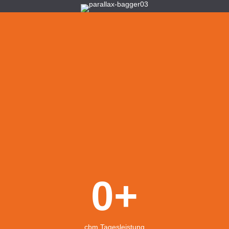
0
+
cbm Tagesleistung