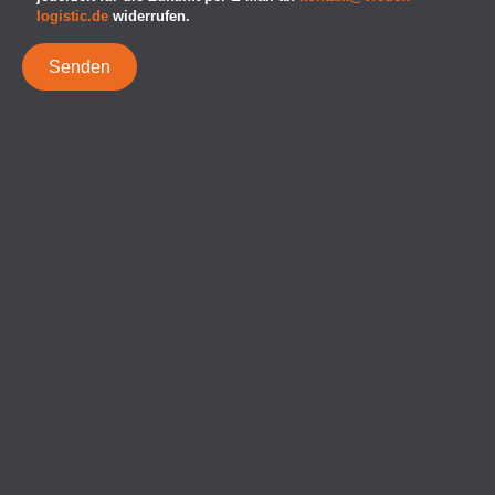
logistic.de
widerrufen.
Branchen ...
Jede Branche erfordert spezielle Kenntnisse.
Im Bereich der Logistik sind wir auf die folgenden Branchen
spezialisiert:
Tief- und Straßen­bau
Sport­platz­bau
Kanal­bau
Industrie­bau
Garten- & Land­schafts­bau
Tunnel­bau
Gleis­bau
und vieles mehr