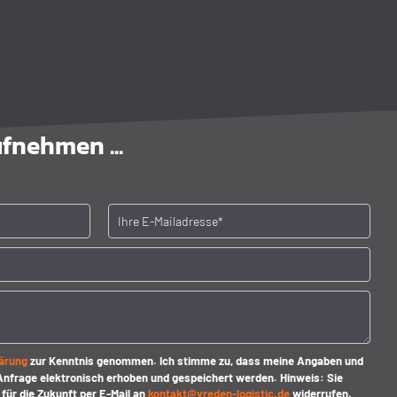
.
fnehmen ...
r.
ärung
zur Kenntnis genommen. Ich stimme zu, dass meine Angaben und
nfrage elektronisch erhoben und gespeichert werden. Hinweis: Sie
 für die Zukunft per E-Mail an
kontakt@vreden-logistic.de
widerrufen.