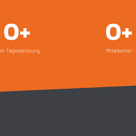
0
+
0
+
m Tagesleistung
Mitarbeiter
Vreden Logistic bietet Ihnen
Full-Service aus einer Hand.