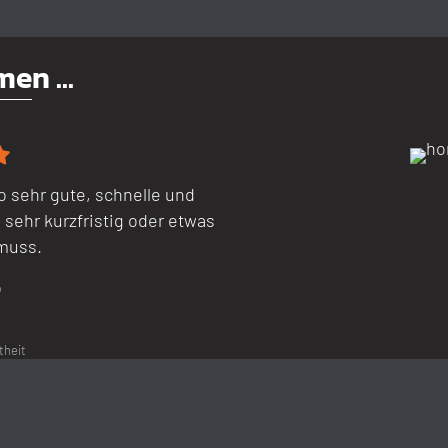
en ...
d
illed
tar
o sehr gute, schnelle und
sehr kurzfristig oder etwas
muss.
o
theit
it über 50 Jah