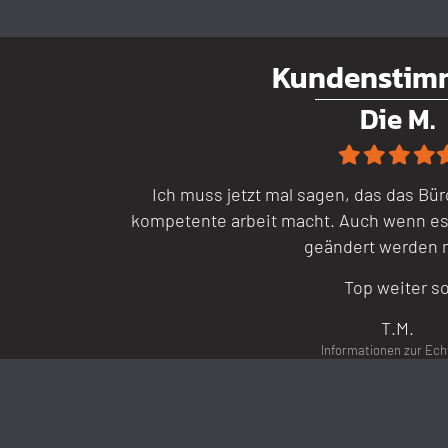
Kundenstimm
Die M.
Filled
Filled
Filled
Fille
F
star
star
star
star
s
Ich muss jetzt mal sagen, das das Bür
kompetente arbeit macht. Auch wenn es 
geändert werden 
Top weiter s
T.M.
Informationen zur Ech
Se