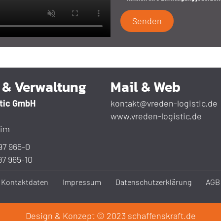
b & Verwaltung
Mail & Web
stic GmbH
kontakt@vreden-logistic.de
www.vreden-logistic.de
eim
97 965-0
97 965-10
Kontakt­daten
Impressum
Datenschutz­erklärung
AGB
Design & Konzept © 2023 schaffenskraft.de