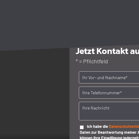
sind wir Ihr kompetenter Partner ..
Jetzt Kontakt au
* = Pflichtfeld
Bitte lasse dieses Feld lee
Ich habe die
Datenschutzerkl
Daten zur Beantwortung meiner A
können Ihre Einwilligung jederzeit